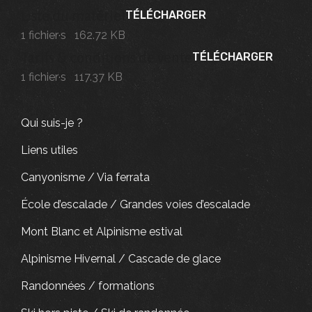
Liste du matériel
TÉLÉCHARGER
1 fichier·s
162.72 KB
Tarifs & conditions de vente
TÉLÉCHARGER
1 fichier·s
117.37 KB
Qui suis-je ?
Liens utiles
Canyonisme / Via ferrata
École d’escalade / Grandes voies d’escalade
Mont Blanc et Alpinisme estival
Alpinisme Hivernal / Cascade de glace
Randonnées / formations